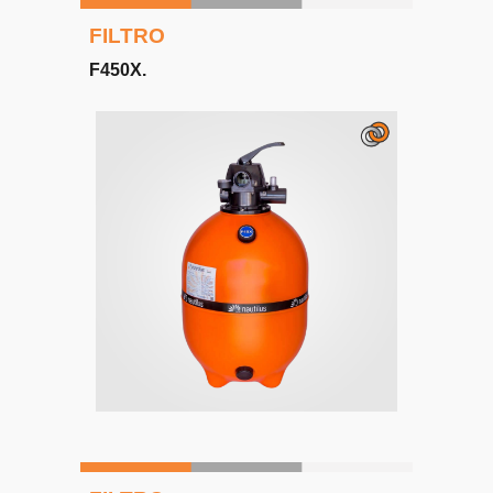
FILTRO
F
4
50X.