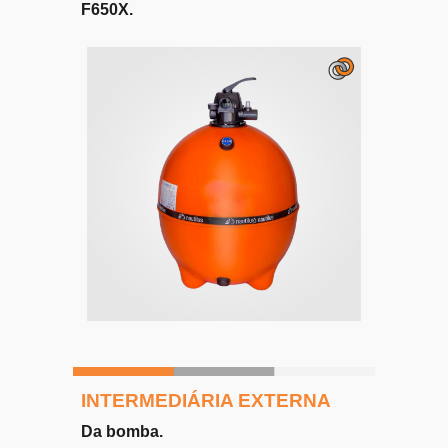
F
6
50X.
INTERMEDIÁRIA EXTERNA
D
a bomba
.