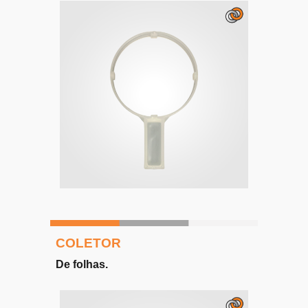
COLETOR
D
e folhas
.