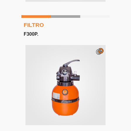
FILTRO
F3
0
0
P
.