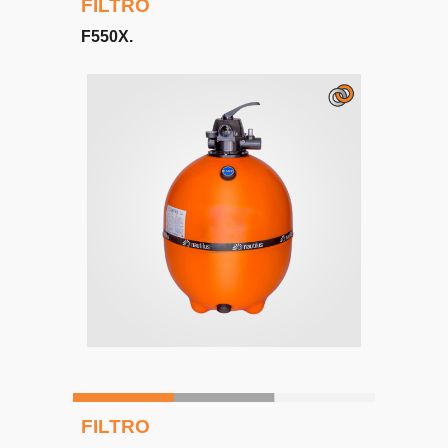
FILTRO
F
5
50X.
FILTRO