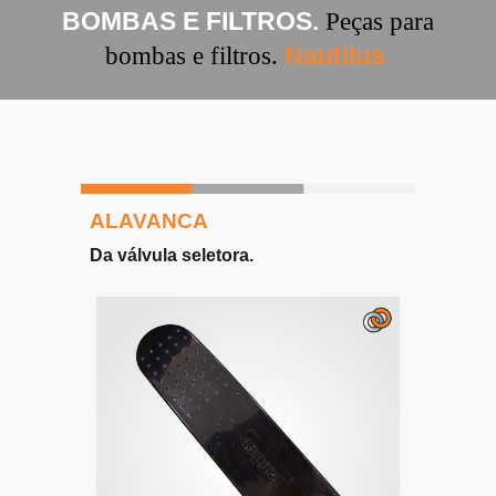
BOMBAS E FILTROS.
Peças para
Nautilus
bombas e filtros.
.
ALAVANCA
Da válvula seletora.