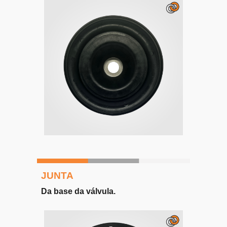
JUNTA
Da b
ase da válvula
.