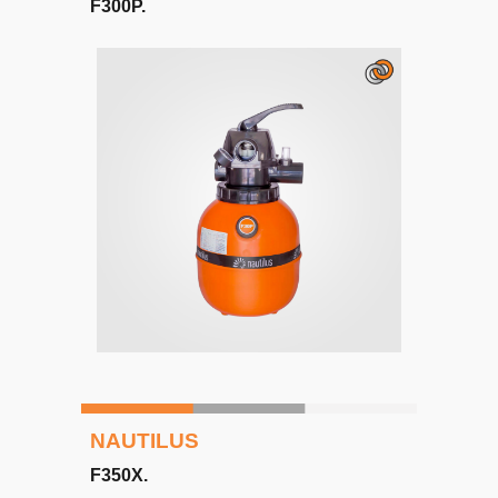
F
300P
.
NAUTILUS
F350X
.