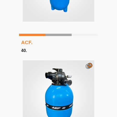
ACF.
4
0
.