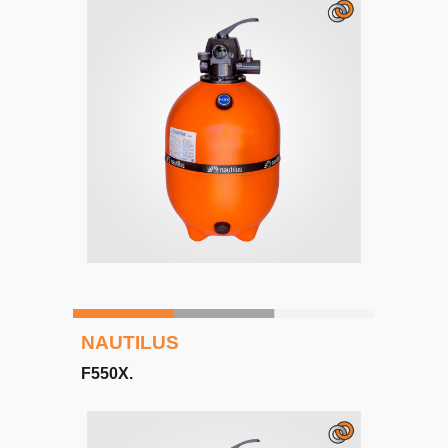
NAUTILUS
F
5
50X
.