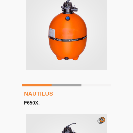
NAUTILUS
F
6
50X
.