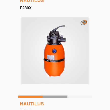
NAUTILUS
F
280
X
.
NAUTILUS